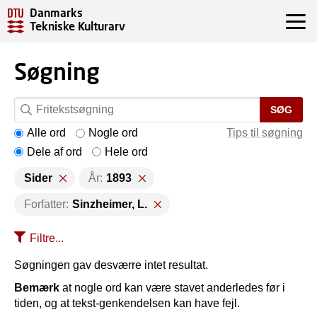
Danmarks
Tekniske Kulturarv
Søgning
SØG
Alle ord
Nogle ord
Tips til søgning
Dele af ord
Hele ord
Sider
År:
1893
Forfatter:
Sinzheimer, L.
Filtre...
Søgningen gav desværre intet resultat.
Bemærk
at nogle ord kan være stavet anderledes før i
tiden, og at tekst-genkendelsen kan have fejl.