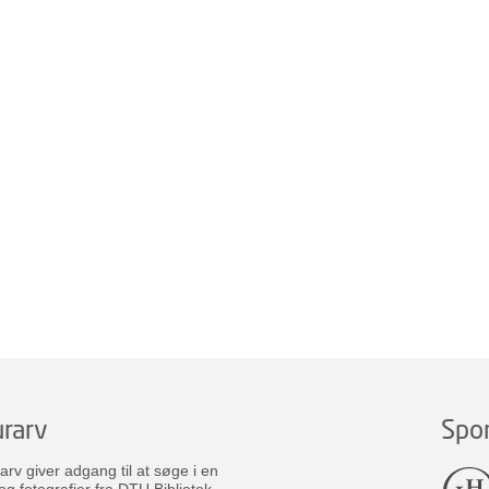
rarv
Spo
v giver adgang til at søge i en
og fotografier fra DTU Bibliotek.