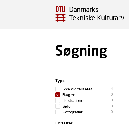
Danmarks
Tekniske Kulturarv
Søgning
Type
Ikke digitaliseret
4
Bøger
0
Illustrationer
0
Sider
0
Fotografier
0
Forfatter