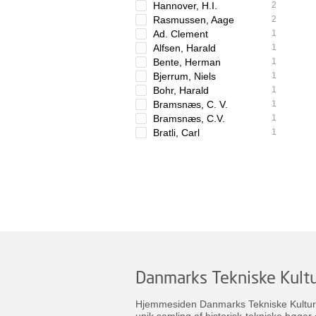
Hannover, H.I.
2
Rasmussen, Aage
2
Ad. Clement
1
Alfsen, Harald
1
Bente, Herman
1
Bjerrum, Niels
1
Bohr, Harald
1
Bramsnæs, C. V.
1
Bramsnæs, C.V.
1
Bratli, Carl
1
Danmarks Tekniske Kultu
Hjemmesiden Danmarks Tekniske Kulturar
unik samling af historisk-tekniske bøger 