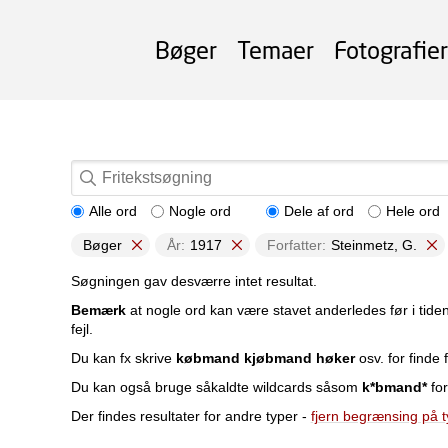
Bøger
Temaer
Fotografier
Alle ord
Nogle ord
Dele af ord
Hele ord
Bøger
År:
1917
Forfatter:
Steinmetz, G.
Søgningen gav desværre intet resultat.
Bemærk
at nogle ord kan være stavet anderledes før i tide
fejl.
Du kan fx skrive
købmand kjøbmand høker
osv. for finde f
Du kan også bruge såkaldte wildcards såsom
k*bmand*
for
Der findes resultater for andre typer -
fjern begrænsing på 