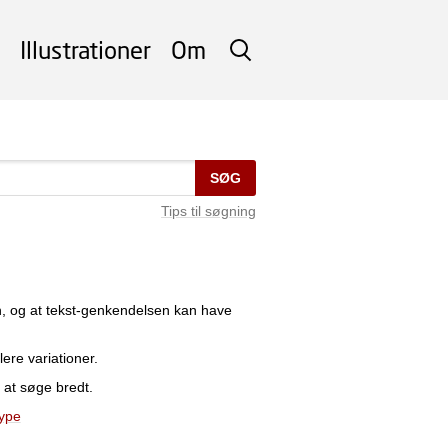
Illustrationer
Om
SØG
SØG
Tips til søgning
n, og at tekst-genkendelsen kan have
lere variationer.
 at søge bredt.
type