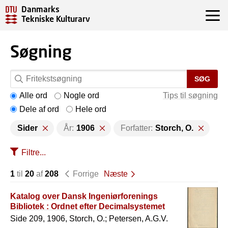
Danmarks
Tekniske Kulturarv
Søgning
SØG
Alle ord
Nogle ord
Tips til søgning
Dele af ord
Hele ord
Sider
År:
1906
Forfatter:
Storch, O.
Filtre...
1
til
20
af
208
Forrige
Næste
Katalog over Dansk Ingeniørforenings
Bibliotek : Ordnet efter Decimalsystemet
Side 209, 1906, Storch, O.; Petersen, A.G.V.