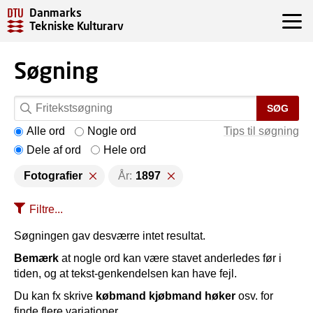
Danmarks
Tekniske Kulturarv
Søgning
SØG
Alle ord
Nogle ord
Tips til søgning
Dele af ord
Hele ord
Fotografier
År:
1897
Filtre...
Søgningen gav desværre intet resultat.
Bemærk
at nogle ord kan være stavet anderledes før i
tiden, og at tekst-genkendelsen kan have fejl.
Du kan fx skrive
købmand kjøbmand høker
osv. for
finde flere variationer.