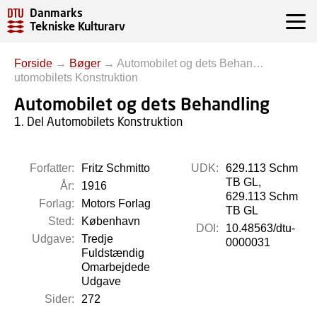
Danmarks
Tekniske Kulturarv
Forside
→
Bøger
→
Automobilet og dets Behan…
utomobilets Konstruktion
Automobilet og dets Behandling
1. Del Automobilets Konstruktion
Forfatter:
Fritz Schmitto
UDK:
629.113 Schm
TB GL,
År:
1916
629.113 Schm
Forlag:
Motors Forlag
TB GL
Sted:
København
DOI:
10.48563/dtu-
Udgave:
Tredje
0000031
Fuldstændig
Omarbejdede
Udgave
Sider:
272