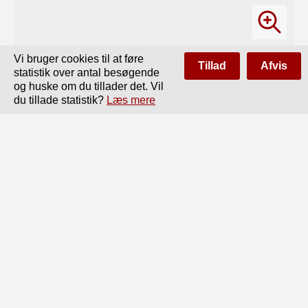
Vi bruger cookies til at føre
Tillad
Afvis
statistik over antal besøgende
og huske om du tillader det. Vil
du tillade statistik?
Læs mere
Side
af
312
Forrige
Næste
HELLESENS ENKE &V, LUD VIGSEN

Aldersrogade 6.	København Str.

Telefoner: 25 53 & 25 87. Telegram-Adresse: Hellespont

HELLESENS TØR-ELEMENT

Verdens bedste Batteri for Tænding af

Eksplosionsmotorer

i Automobiler, Motorbaade, Motorcykler.

Eksporteres millionvis

til alle Lande.
