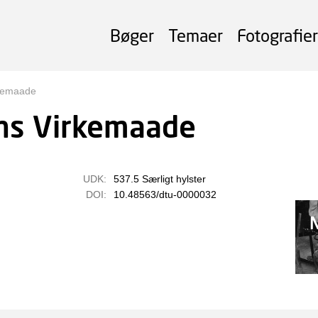
Bøger
Temaer
Fotografier
kemaade
ns Virkemaade
UDK:
537.5 Særligt hylster
DOI:
10.48563/dtu-0000032