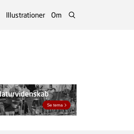
Illustrationer
Om
SØG
Naturvidenskab
Se tema