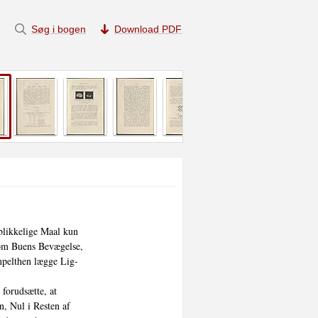
Søg i bogen
Download PDF
blikkelige Maal kun

 om Buens Bevægelse,

pelthen lægge Lig-

forudsætte, at

, Nul i Resten af
