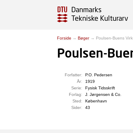
Danmarks
Tekniske Kulturarv
Forside
→
Bøger
→
Poulsen-Buens Vir
Poulsen-Bue
Forfatter:
P.O. Pedersen
År:
1919
Serie:
Fysisk Tidsskrift
Forlag:
J. Jørgensen & Co.
Sted:
København
Sider:
43