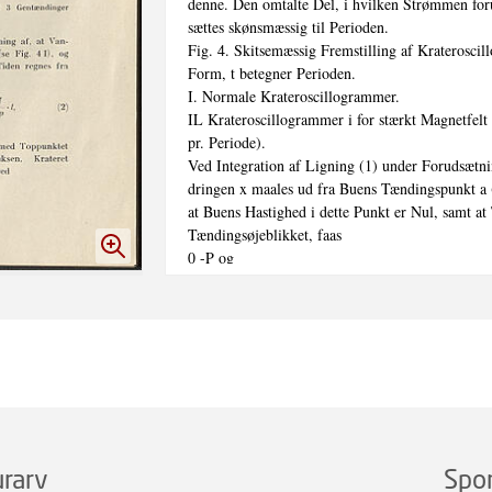
denne. Den omtalte Del, i hvilken Strømmen foru
sættes skønsmæssig til Perioden.

Fig. 4. Skitsemæssig Fremstilling af Krateroscil
Form, t betegner Perioden.

I. Normale Krateroscillogrammer.

IL Krateroscillogrammer i for stærkt Magnetfelt
pr. Periode).

Ved Integration af Ligning (1) under Forudsætnin
dringen x maales ud fra Buens Tændingspunkt a (
at Buens Hastighed i dette Punkt er Nul, samt at 
Tændingsøjeblikket, faas

0 -P og

20Ap °

dx	InH 
rarv
Spo