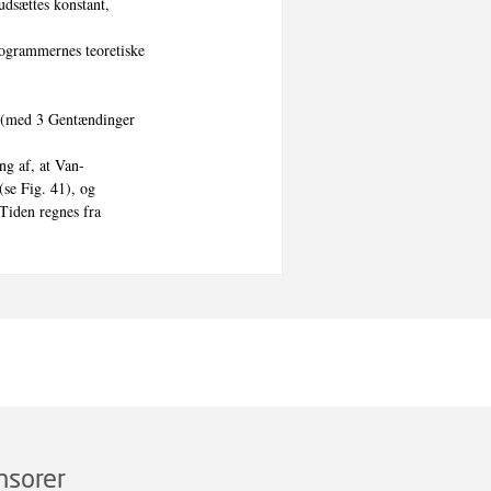
dsættes konstant,

logrammernes teoretiske

 (med 3 Gentændinger

g af, at Van-

se Fig. 41), og

Tiden regnes fra

nsorer