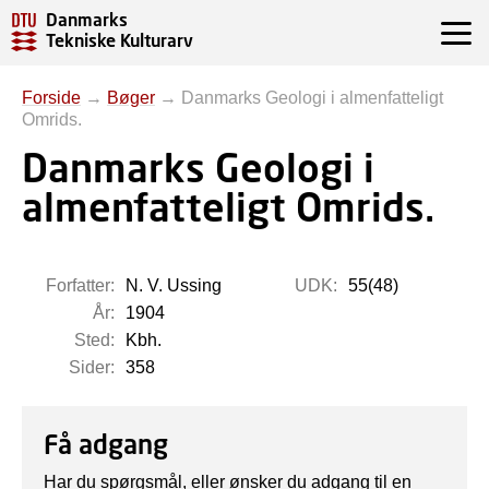
Danmarks
Tekniske Kulturarv
Forside
→
Bøger
→
Danmarks Geologi i almenfatteligt
Omrids.
Danmarks Geologi i
almenfatteligt Omrids.
Forfatter:
N. V. Ussing
UDK:
55(48)
År:
1904
Sted:
Kbh.
Sider:
358
Få adgang
Har du spørgsmål, eller ønsker du adgang til en