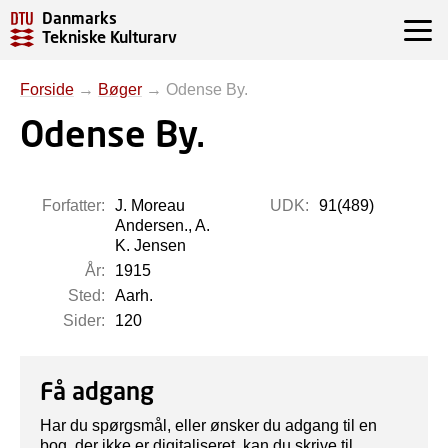
Danmarks
Tekniske Kulturarv
Forside
→
Bøger
→
Odense By.
Odense By.
Forfatter:
J. Moreau
UDK:
91(489)
Andersen., A.
K. Jensen
År:
1915
Sted:
Aarh.
Sider:
120
Få adgang
Har du spørgsmål, eller ønsker du adgang til en
bog, der ikke er digitaliseret, kan du skrive til