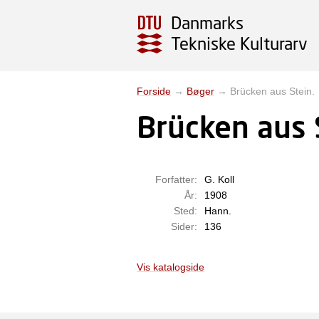
Danmarks
Tekniske Kulturarv
Forside
→
Bøger
→
Brücken aus Stein.
Brücken aus 
Forfatter:
G. Koll
År:
1908
Sted:
Hann.
Sider:
136
Vis katalogside