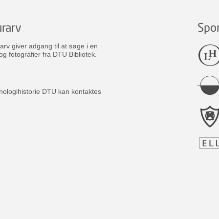
rarv
Spo
v giver adgang til at søge i en
og fotografier fra DTU Bibliotek.
nologihistorie DTU kan kontaktes