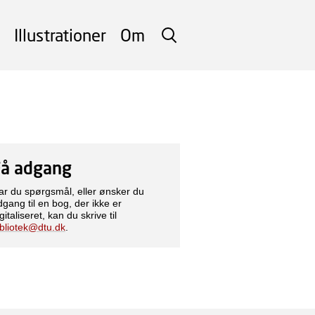
Illustrationer
Om
SØG
Få adgang
ar du spørgsmål, eller ønsker du
dgang til en bog, der ikke er
gitaliseret, kan du skrive til
ibliotek@dtu.dk
.