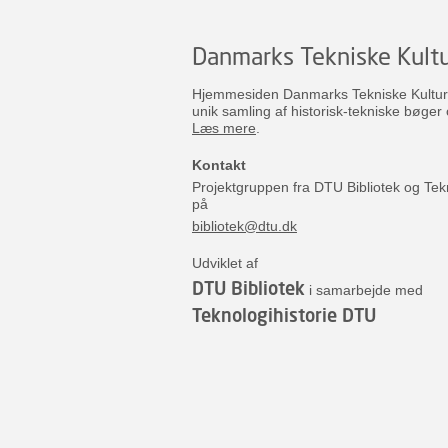
Danmarks Tekniske Kultu
Hjemmesiden Danmarks Tekniske Kulturar
unik samling af historisk-tekniske bøger 
Læs mere
.
Kontakt
Projektgruppen fra DTU Bibliotek og Tek
på
bibliotek@dtu.dk
Udviklet af
DTU Bibliotek
i samarbejde med
Teknologihistorie DTU