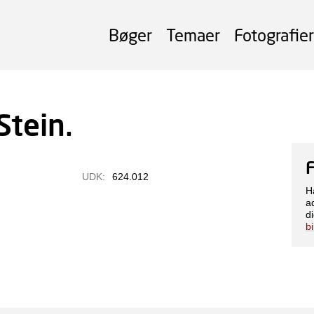
Bøger
Temaer
Fotografier
Stein.
UDK:
624.012
H
a
di
b