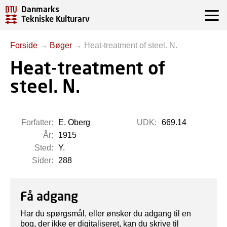
Danmarks
Tekniske Kulturarv
Forside
→
Bøger
→
Heat-treatment of steel. N.
Heat-treatment of
steel. N.
Forfatter:
E. Oberg
UDK:
669.14
År:
1915
Sted:
Y.
Sider:
288
Få adgang
Har du spørgsmål, eller ønsker du adgang til en
bog, der ikke er digitaliseret, kan du skrive til