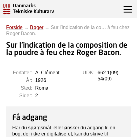
Danmarks
Tekniske Kulturarv
Forside
→
Bøger
→
Sur l'indication de la co… à feu chez
Roger Bacon.
Sur l'indication de la composition de
la poudre à feu chez Roger Bacon.
Forfatter:
A. Clément
UDK:
662.1(09),
54(09)
År:
1926
Sted:
Roma
Sider:
2
Få adgang
Har du spørgsmål, eller ønsker du adgang til en
bog, der ikke er digitaliseret, kan du skrive til