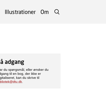
Illustrationer
Om
SØG
Få adgang
ar du spørgsmål, eller ønsker du
dgang til en bog, der ikke er
gitaliseret, kan du skrive til
ibliotek@dtu.dk
.