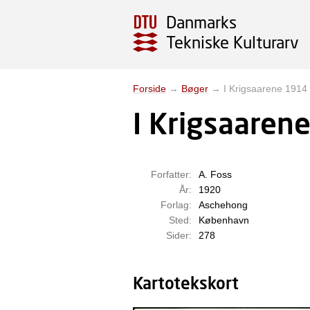
Danmarks
Tekniske Kulturarv
Forside
→
Bøger
→
I Krigsaarene 1914 
I Krigsaaren
Forfatter:
A. Foss
År:
1920
Forlag:
Aschehong
Sted:
København
Sider:
278
Kartotekskort