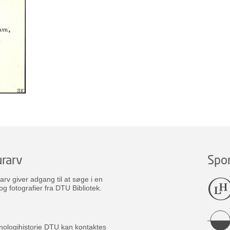
rarv
Spo
v giver adgang til at søge i en
og fotografier fra DTU Bibliotek.
nologihistorie DTU kan kontaktes