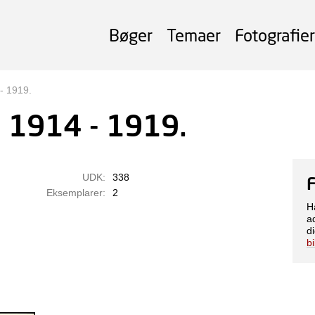
Bøger
Temaer
Fotografier
- 1919.
e 1914 - 1919.
UDK:
338
Eksemplarer:
2
H
a
di
b