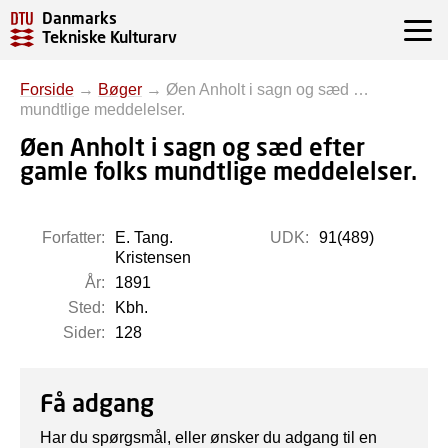
Danmarks
Tekniske Kulturarv
Forside
→
Bøger
→
Øen Anholt i sagn og sæd …
mundtlige meddelelser.
Øen Anholt i sagn og sæd efter
gamle folks mundtlige meddelelser.
Forfatter:
E. Tang.
UDK:
91(489)
Kristensen
År:
1891
Sted:
Kbh.
Sider:
128
Få adgang
Har du spørgsmål, eller ønsker du adgang til en