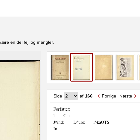
være en del fejl og mangler.
Side
af
166
Forrige
Næste
Forfatter:

l	C u-

J^ind:	L^ure:	l^kaOTS

In