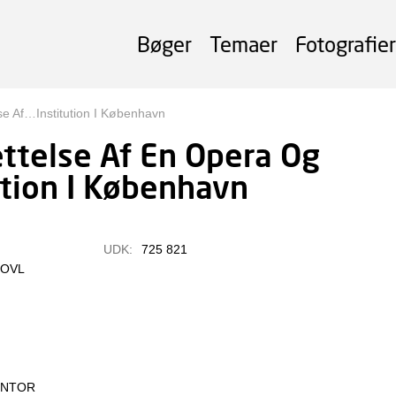
Bøger
Temaer
Fotografier
lse Af…Institution I København
ettelse Af En Opera Og
ution I København
UDK:
725 821
POVL
ONTOR