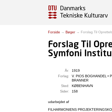
Danmarks
Tekniske Kulturarv
Forside
→
Bøger
→
Forslag Til Oprette
Forslag Til Opr
Symfoni Instit
År:
1919
Forlag:
V. PIOS BOGHANDEL • 
BRANNER
Sted:
KØBENHAVN
Sider:
158
udarbejdet af
FILHARMONIENS PROJEKTERINGSK