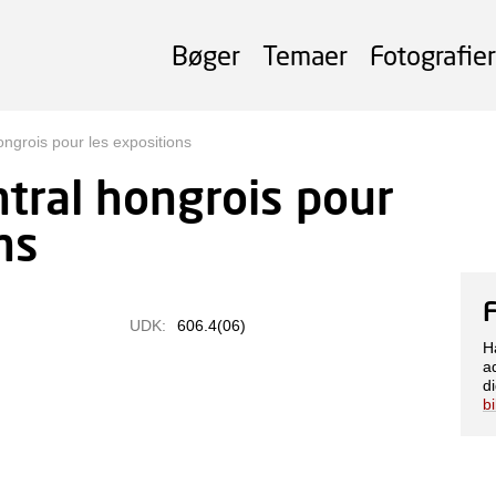
Bøger
Temaer
Fotografier
ongrois pour les expositions
ntral hongrois pour
ns
UDK:
606.4(06)
H
a
di
b