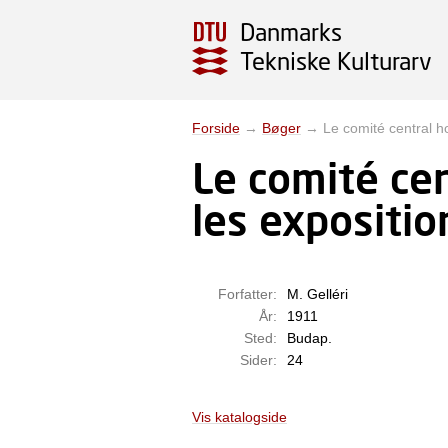
Danmarks
Tekniske Kulturarv
Forside
→
Bøger
→
Le comité central h
Le comité ce
les expositio
Forfatter:
M. Gelléri
År:
1911
Sted:
Budap.
Sider:
24
Vis katalogside