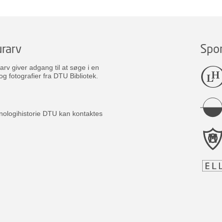
rarv
Spo
v giver adgang til at søge i en
og fotografier fra DTU Bibliotek.
nologihistorie DTU kan kontaktes