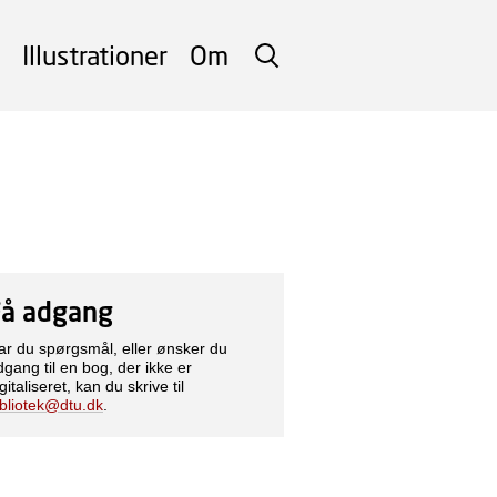
Illustrationer
Om
SØG
Få adgang
ar du spørgsmål, eller ønsker du
dgang til en bog, der ikke er
gitaliseret, kan du skrive til
ibliotek@dtu.dk
.