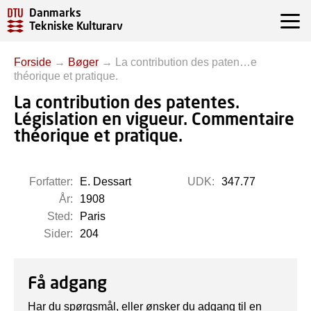
Danmarks
Tekniske Kulturarv
Forside
→
Bøger
→
La contribution des paten…e
théorique et pratique.
La contribution des patentes.
Législation en vigueur. Commentaire
théorique et pratique.
Forfatter:
E. Dessart
UDK:
347.77
År:
1908
Sted:
Paris
Sider:
204
Få adgang
Har du spørgsmål, eller ønsker du adgang til en