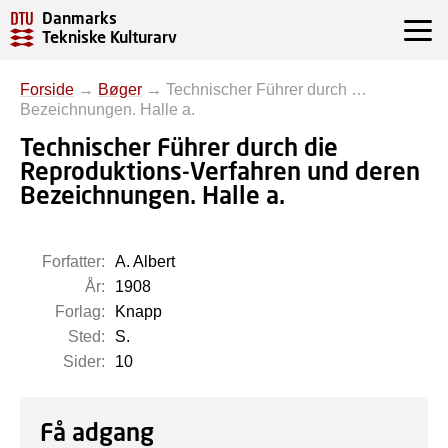
Danmarks
Tekniske Kulturarv
Forside
→
Bøger
→
Technischer Führer durch …
Bezeichnungen. Halle a.
Technischer Führer durch die
Reproduktions-Verfahren und deren
Bezeichnungen. Halle a.
Forfatter:
A. Albert
År:
1908
Forlag:
Knapp
Sted:
S.
Sider:
10
Få adgang