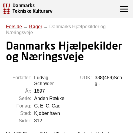
Danmarks
Tekniske Kulturarv
Forside
→
Bøger
→
Danmarks Hjælpekilder og
Næringsveje
Danmarks Hjælpekilder
og Næringsveje
Forfatter:
Ludvig
UDK:
338(489)Sch
Schrøder
gl.
År:
1897
Serie:
Anden Række.
Forlag:
G. E. C. Gad
Sted:
Kjøbenhavn
Sider:
312