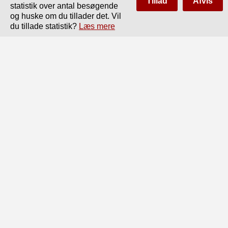
Tillad
Afvis
statistik over antal besøgende
og huske om du tillader det. Vil
Side
af
330
Forrige
Næste
du tillade statistik?
Læs mere