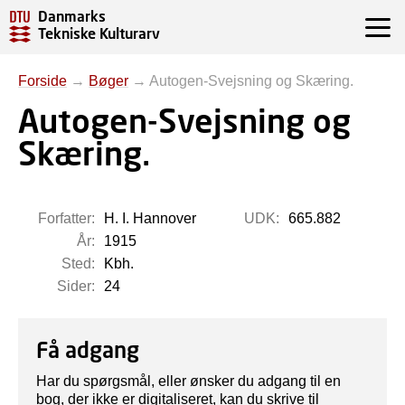
Danmarks
Tekniske Kulturarv
Forside
→
Bøger
→
Autogen-Svejsning og Skæring.
Autogen-Svejsning og
Skæring.
Forfatter:
H. I. Hannover
UDK:
665.882
År:
1915
Sted:
Kbh.
Sider:
24
Få adgang
Har du spørgsmål, eller ønsker du adgang til en
bog, der ikke er digitaliseret, kan du skrive til