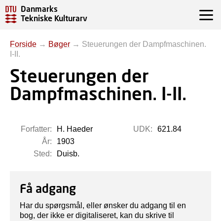
Danmarks
Tekniske Kulturarv
Forside
→
Bøger
→
Steuerungen der Dampfmaschinen.
I-II.
Steuerungen der
Dampfmaschinen. I-II.
Forfatter:
H. Haeder
UDK:
621.84
År:
1903
Sted:
Duisb.
Få adgang
Har du spørgsmål, eller ønsker du adgang til en
bog, der ikke er digitaliseret, kan du skrive til