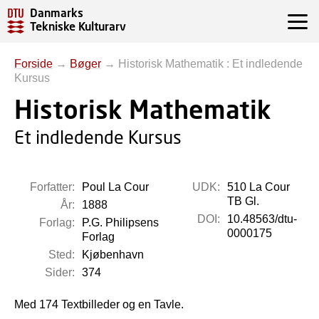
Danmarks
Tekniske Kulturarv
Forside
→
Bøger
→
Historisk Mathematik : Et indledende
Kursus
Historisk Mathematik
Et indledende Kursus
Forfatter:
Poul La Cour
UDK:
510 La Cour
TB Gl.
År:
1888
DOI:
10.48563/dtu-
Forlag:
P.G. Philipsens
0000175
Forlag
Sted:
Kjøbenhavn
Sider:
374
Med 174 Textbilleder og en Tavle.