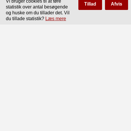
Vi bruger cookies til at føre
Tillad
Afvis
statistik over antal besøgende
og huske om du tillader det. Vil
du tillade statistik?
Læs mere
Side
af
221
Forrige
Næste
169

ad Signalreglementet:

Den i 1903 iværksatte Deling af Signalreglementet i 
»Almindeligt Signalreglement«

og »Instruks« til dette, anser Personalet for meget 
uhensigtsmæssig. Det henstilles, at

Instruksen — som tidligere — optages i selve 
Signalreglementet under de paagældende

Signaler.

I Reglementet bør optages som et særligt Afsnit:

»Andre særlige (lokale) Signaler«, saaledes at hvert 
eksisterende Signal findes

optaget i dette Reglement.

ad Lokalt Signalreglement:
