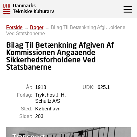
Danmarks
Tekniske Kulturarv
Forside
→
Bøger
→
Bilag Til Betænkning Afgi…oldene
Ved Statsbanerne
Bilag Til Betænkning Afgiven Af
Kommissionen Angaaende
Sikkerhedsforholdene Ved
Statsbanerne
År:
1918
UDK:
625.1
Forlag:
Trykt hos J. H.
Schultz A/S
Sted:
København
Sider:
203
Transport