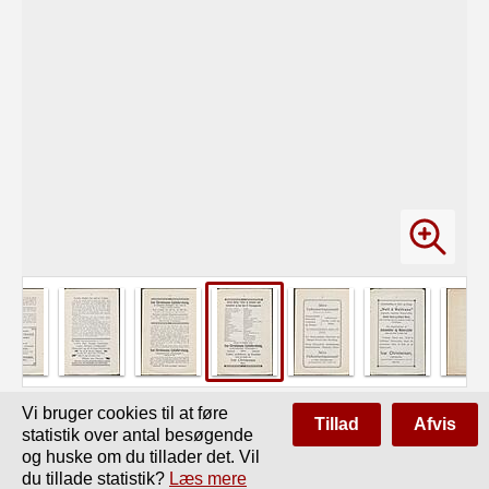
Vi bruger cookies til at føre
Tillad
Afvis
Side
af
16
Forrige
Næste
statistik over antal besøgende
og huske om du tillader det. Vil
13

du tillade statistik?
Læs mere