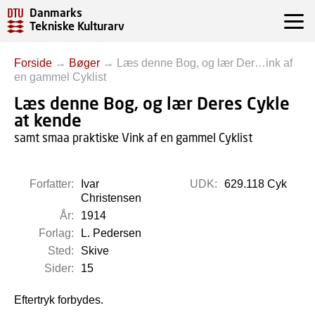
Danmarks
Tekniske Kulturarv
Forside
→
Bøger
→
Læs denne Bog, og lær Der…ink af
en gammel Cyklist
Læs denne Bog, og lær Deres Cykle
at kende
samt smaa praktiske Vink af en gammel Cyklist
Forfatter:
Ivar
UDK:
629.118 Cyk
Christensen
År:
1914
Forlag:
L. Pedersen
Sted:
Skive
Sider:
15
Eftertryk forbydes.