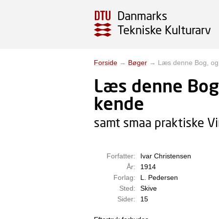
Danmarks
Tekniske Kulturarv
Forside
→
Bøger
→
Læs denne Bog, og 
Læs denne Bog,
kende
samt smaa praktiske Vi
Forfatter:
Ivar Christensen
År:
1914
Forlag:
L. Pedersen
Sted:
Skive
Sider:
15