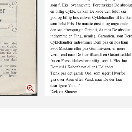
som f. Eks. ovennævnte. Foretrækker De absolut

en billig Cykle, da kan De købe den fuldt saa

god og billig hos enhver Cyklehandler til hvilken
som helst Pris, De maatte ønske, og angaaende

den saa efterspurgte Garanti, da maa De absolut

indrømme en Ting, nemlig: Garantien, som Deres
Cyklehandler indrømmer Dem paa en hos ham

købt Maskine eller paa Gummivarer, er mere

værd, end naar De faar tilsendt en Garantiseddel

fra en Forseiidelsesforretniiig, som f. Eks. har

Domicil i København eller i Udlandet

Tænk paa det gamle Ord, som siger: Hvorfor

gaa over Aaen efter Vand, naar De der faar

daarligere Vand ?

Dæk og Slanger

til alle Priser faas i

Ivar Christensens

Cykleforretning.

Uheld

kan selvfølgelig ske med enhver Cykle; men det

er ikke noget, der er et Særkende for en Cyklet
