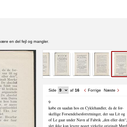
være en del fejl og mangler.
Side
af
16
Forrige
Næste
9

købe en saadan hos en Cyklehandler, da de for-

skellige Forsendelsesforretninger, der saa Lit og

of Le gaar under Navn af Fabrik „den eller den“,
slet ikke kan levere noget virkelig originalt Mærk