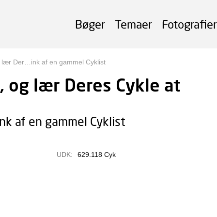
Bøger
Temaer
Fotografier
lær Der…ink af en gammel Cyklist
 og lær Deres Cykle at
nk af en gammel Cyklist
UDK:
629.118 Cyk