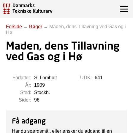
Danmarks
Tekniske Kulturarv
Forside
→
Bøger
→
Maden, dens Tillavning ved Gas og i
Hø
Maden, dens Tillavning
ved Gas og i Hø
Forfatter:
S. Lomholt
UDK:
641
År:
1909
Sted:
Stockh.
Sider:
96
Få adgang
Har du spørgsmål, eller ønsker du adgang til en