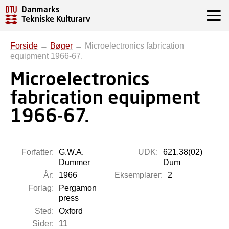
Danmarks
Tekniske Kulturarv
Forside
→
Bøger
→
Microelectronics fabrication
equipment 1966-67.
Microelectronics
fabrication equipment
1966-67.
Forfatter:
G.W.A.
UDK:
621.38(02)
Dummer
Dum
År:
1966
Eksemplarer:
2
Forlag:
Pergamon
press
Sted:
Oxford
Sider:
11