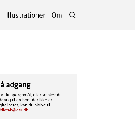
Illustrationer
Om
SØG
Få adgang
ar du spørgsmål, eller ønsker du
dgang til en bog, der ikke er
gitaliseret, kan du skrive til
ibliotek@dtu.dk
.