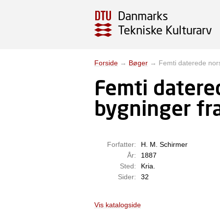
Danmarks
Tekniske Kulturarv
Forside
→
Bøger
→
Femti daterede nor
Femti datere
bygninger fr
Forfatter:
H. M. Schirmer
År:
1887
Sted:
Kria.
Sider:
32
Vis katalogside