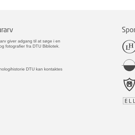
rarv
Spo
v giver adgang til at søge i en
og fotografier fra DTU Bibliotek.
nologihistorie DTU kan kontaktes