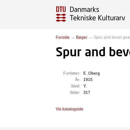
Danmarks
Tekniske Kulturarv
Forside
→
Bøger
→
Spur and bevel gear
Spur and beve
Forfatter:
E. Oberg
År:
1915
Sted:
Y.
Sider:
317
Vis katalogside