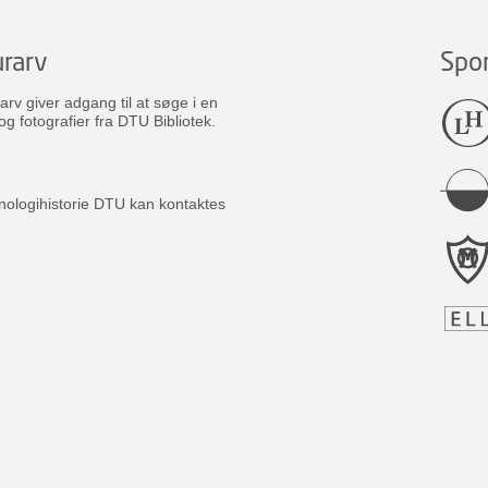
rarv
Spo
v giver adgang til at søge i en
og fotografier fra DTU Bibliotek.
nologihistorie DTU kan kontaktes