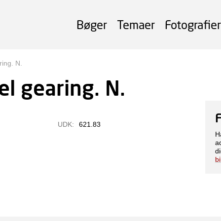
Bøger
Temaer
Fotografier
ing. N.
l gearing. N.
UDK:
621.83
H
a
di
b