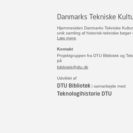
Danmarks Tekniske Kultu
Hjemmesiden Danmarks Tekniske Kulturar
unik samling af historisk-tekniske bøger 
Læs mere
.
Kontakt
Projektgruppen fra DTU Bibliotek og Tek
på
bibliotek@dtu.dk
Udviklet af
DTU Bibliotek
i samarbejde med
Teknologihistorie DTU