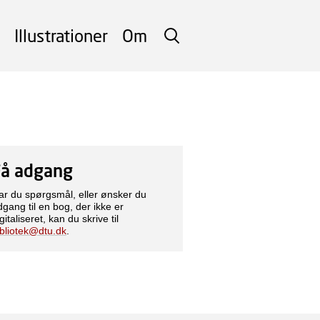
Illustrationer
Om
SØG
Få adgang
ar du spørgsmål, eller ønsker du
dgang til en bog, der ikke er
gitaliseret, kan du skrive til
ibliotek@dtu.dk
.