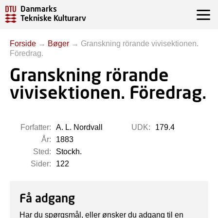
Danmarks
Tekniske Kulturarv
Forside
→
Bøger
→
Granskning rörande vivisektionen.
Föredrag.
Granskning rörande
vivisektionen. Föredrag.
Forfatter:
A. L. Nordvall
UDK:
179.4
År:
1883
Sted:
Stockh.
Sider:
122
Få adgang
Har du spørgsmål, eller ønsker du adgang til en