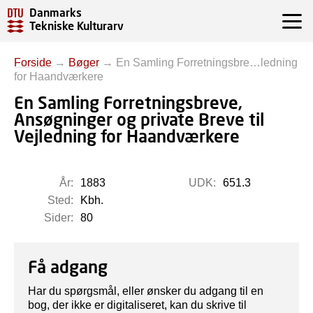
Danmarks
Tekniske Kulturarv
Forside
→
Bøger
→
En Samling Forretningsbre…ledning
for Haandværkere
En Samling Forretningsbreve,
Ansøgninger og private Breve til
Vejledning for Haandværkere
År:
1883
UDK:
651.3
Sted:
Kbh.
Sider:
80
Få adgang
Har du spørgsmål, eller ønsker du adgang til en
bog, der ikke er digitaliseret, kan du skrive til