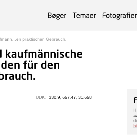
Bøger
Temaer
Fotografier
aufmänn…en praktischen Gebrauch.
nd kaufmännische
faden für den
brauch.
UDK:
330.9, 657.47, 31:658
H
a
di
b