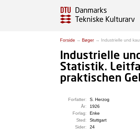
Danmarks
Tekniske Kulturarv
Forside
→
Bøger
→
Industrielle und k
Industrielle u
Statistik. Leit
praktischen Ge
Forfatter:
S. Herzog
År:
1926
Forlag:
Enke
Sted:
Stuttgart
Sider:
24