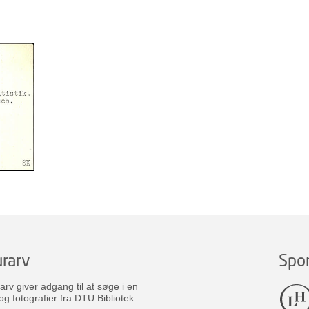
rarv
Spo
v giver adgang til at søge i en
og fotografier fra DTU Bibliotek.