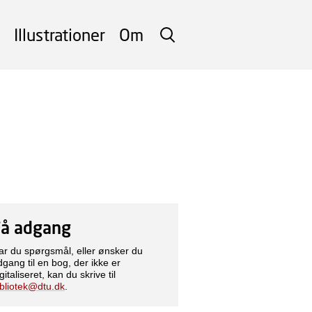
Illustrationer
Om
SØG
Få adgang
ar du spørgsmål, eller ønsker du
dgang til en bog, der ikke er
gitaliseret, kan du skrive til
ibliotek@dtu.dk
.