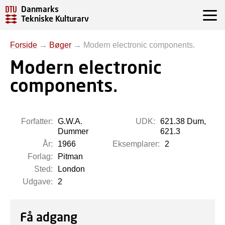
Danmarks
Tekniske Kulturarv
Forside
→
Bøger
→
Modern electronic components.
Modern electronic
components.
Forfatter:
G.W.A.
UDK:
621.38 Dum,
Dummer
621.3
År:
1966
Eksemplarer:
2
Forlag:
Pitman
Sted:
London
Udgave:
2
Få adgang