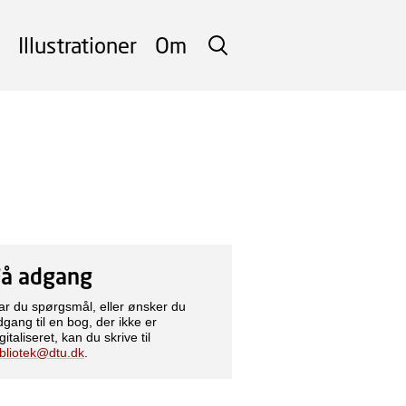
Illustrationer
Om
SØG
Få adgang
ar du spørgsmål, eller ønsker du
dgang til en bog, der ikke er
gitaliseret, kan du skrive til
ibliotek@dtu.dk
.