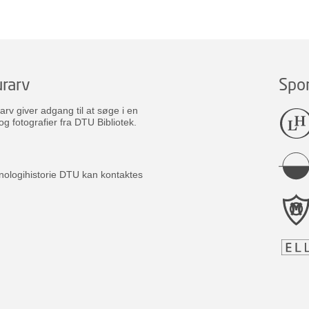
rarv
Spo
v giver adgang til at søge i en
og fotografier fra DTU Bibliotek.
nologihistorie DTU kan kontaktes