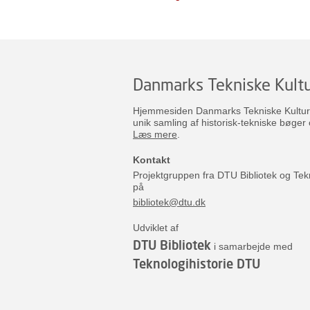
Danmarks Tekniske Kultu
Hjemmesiden Danmarks Tekniske Kulturar
unik samling af historisk-tekniske bøger 
Læs mere
.
Kontakt
Projektgruppen fra DTU Bibliotek og Tek
på
bibliotek@dtu.dk
Udviklet af
DTU Bibliotek
i samarbejde med
Teknologihistorie DTU