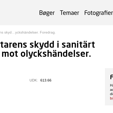
Bøger
Temaer
Fotografier
ns skyd…yckshändelser. Foredrag.
tarens skydd i sanitärt
mot olyckshändelser.
UDK:
613.66
H
a
di
b