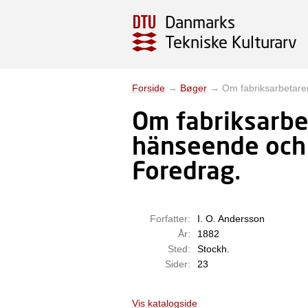
Danmarks
Tekniske Kulturarv
Forside
→
Bøger
→
Om fabriksarbetare
Om fabriksarbe
hänseende och 
Foredrag.
Forfatter:
I. O. Andersson
År:
1882
Sted:
Stockh.
Sider:
23
Vis katalogside