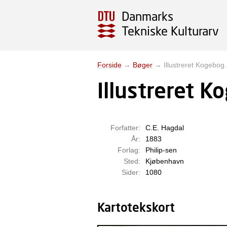
Danmarks
Tekniske Kulturarv
Forside
→
Bøger
→
Illustreret Kogebog.
Illustreret K
Forfatter:
C.E. Hagdal
År:
1883
Forlag:
Philip-sen
Sted:
Kjøbenhavn
Sider:
1080
Kartotekskort