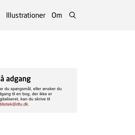
Illustrationer
Om
SØG
Få adgang
ar du spørgsmål, eller ønsker du
dgang til en bog, der ikke er
gitaliseret, kan du skrive til
ibliotek@dtu.dk
.