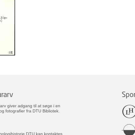
rarv
Spo
v giver adgang til at søge i en
og fotografier fra DTU Bibliotek.
nologihistorie DTU kan kontaktes