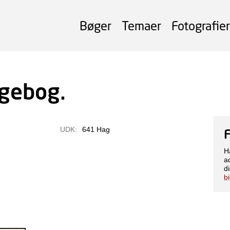
Bøger
Temaer
Fotografier
ogebog.
UDK:
641 Hag
H
a
di
b