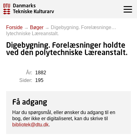
Danmarks
Tekniske Kulturarv
Forside
→
Bøger
→
Digebygning. Forelæsninge…
lytechniske Læreanstalt.
Digebygning. Forelæsninger holdte
ved den polytechniske Læreanstalt.
År:
1882
Sider:
195
Få adgang
Har du spørgsmål, eller ønsker du adgang til en
bog, der ikke er digitaliseret, kan du skrive til
bibliotek@dtu.dk
.