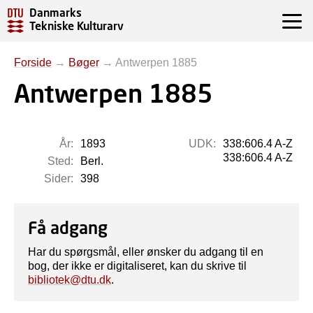
Danmarks
Tekniske Kulturarv
Forside
→
Bøger
→
Antwerpen 1885
Antwerpen 1885
År:
1893
UDK:
338:606.4 A-Z
338:606.4 A-Z
Sted:
Berl.
Sider:
398
Få adgang
Har du spørgsmål, eller ønsker du adgang til en
bog, der ikke er digitaliseret, kan du skrive til
bibliotek@dtu.dk
.