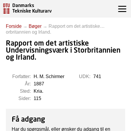
Danmarks
Tekniske Kulturarv
Forside
→
Bøger
→
Rapport om det artistiske…
orbritannien og Irland.
Rapport om det artistiske
Undervisningsværk i Storbritannien
og Irland.
Forfatter:
H. M. Schirmer
UDK:
741
År:
1887
Sted:
Kria.
Sider:
115
Få adgang
Har du spørgsmål, eller ønsker du adgang til en