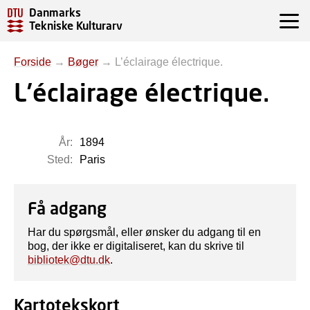
Danmarks
Tekniske Kulturarv
Forside
→
Bøger
→
L’éclairage électrique.
L’éclairage électrique.
År:
1894
Sted:
Paris
Få adgang
Har du spørgsmål, eller ønsker du adgang til en
bog, der ikke er digitaliseret, kan du skrive til
bibliotek@dtu.dk
.
Kartotekskort