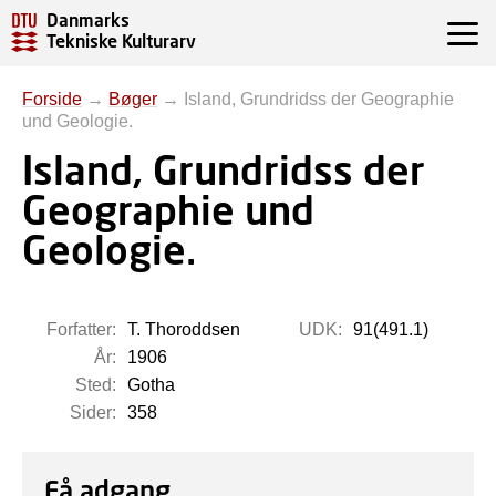
Danmarks
Tekniske Kulturarv
Forside
→
Bøger
→
Island, Grundridss der Geographie
und Geologie.
Island, Grundridss der
Geographie und
Geologie.
Forfatter:
T. Thoroddsen
UDK:
91(491.1)
År:
1906
Sted:
Gotha
Sider:
358
Få adgang