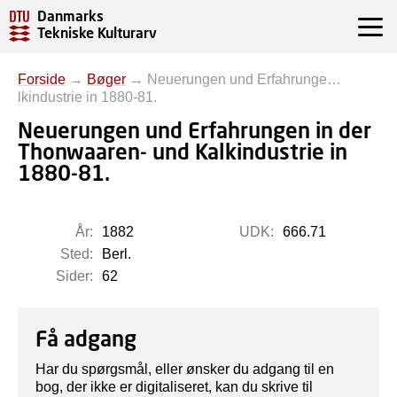
Danmarks
Tekniske Kulturarv
Forside
→
Bøger
→
Neuerungen und Erfahrunge…
lkindustrie in 1880-81.
Neuerungen und Erfahrungen in der
Thonwaaren- und Kalkindustrie in
1880-81.
År:
1882
UDK:
666.71
Sted:
Berl.
Sider:
62
Få adgang
Har du spørgsmål, eller ønsker du adgang til en
bog, der ikke er digitaliseret, kan du skrive til