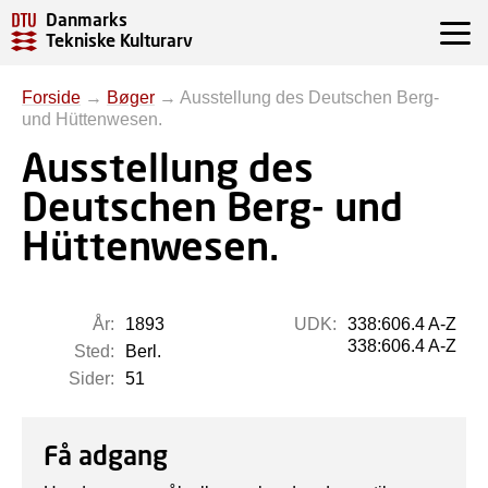
Danmarks
Tekniske Kulturarv
Forside
→
Bøger
→
Ausstellung des Deutschen Berg-
und Hüttenwesen.
Ausstellung des
Deutschen Berg- und
Hüttenwesen.
År:
1893
UDK:
338:606.4 A-Z
338:606.4 A-Z
Sted:
Berl.
Sider:
51
Få adgang