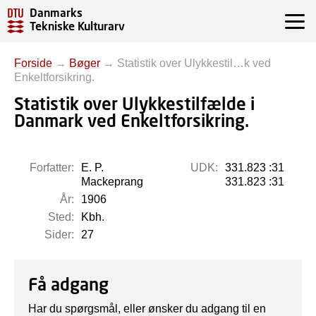
Danmarks
Tekniske Kulturarv
Forside
→
Bøger
→
Statistik over Ulykkestil…k ved
Enkeltforsikring.
Statistik over Ulykkestilfælde i
Danmark ved Enkeltforsikring.
Forfatter:
E. P.
UDK:
331.823 :31
Mackeprang
331.823 :31
År:
1906
Sted:
Kbh.
Sider:
27
Få adgang
Har du spørgsmål, eller ønsker du adgang til en