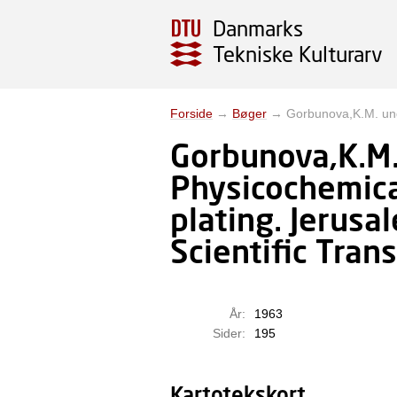
Danmarks
Tekniske Kulturarv
Forside
→
Bøger
→
Gorbunova,K.M. und
Gorbunova,K.M.
Physicochemical
plating. Jerusa
Scientific Tran
År:
1963
Sider:
195
Kartotekskort