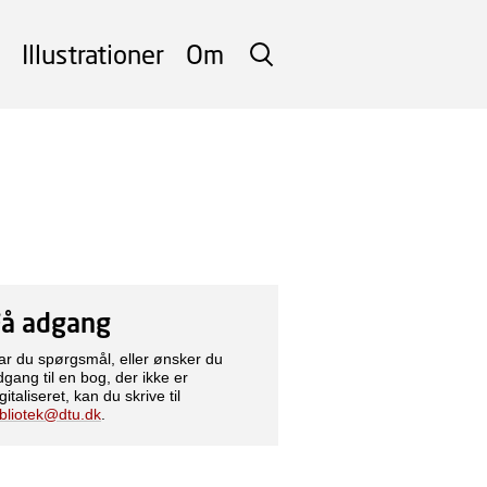
Illustrationer
Om
SØG
Få adgang
ar du spørgsmål, eller ønsker du
dgang til en bog, der ikke er
gitaliseret, kan du skrive til
ibliotek@dtu.dk
.