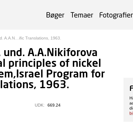
Bøger
Temaer
Fotografier
. A.A.N…ific Translations, 1963.
 und. A.A.Nikiforova
 principles of nickel
lem,Israel Program for
slations, 1963.
H
a
UDK:
669.24
di
b