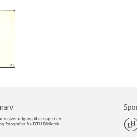
rarv
Spo
v giver adgang til at søge i en
og fotografier fra DTU Bibliotek.