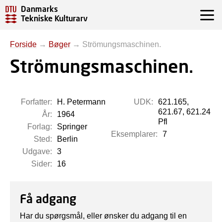
Danmarks
Tekniske Kulturarv
Forside
→
Bøger
→
Strömungsmaschinen.
Strömungsmaschinen.
Forfatter:
H. Petermann
UDK:
621.165,
621.67, 621.24
År:
1964
Pfl
Forlag:
Springer
Eksemplarer:
7
Sted:
Berlin
Udgave:
3
Sider:
16
Få adgang
Har du spørgsmål, eller ønsker du adgang til en