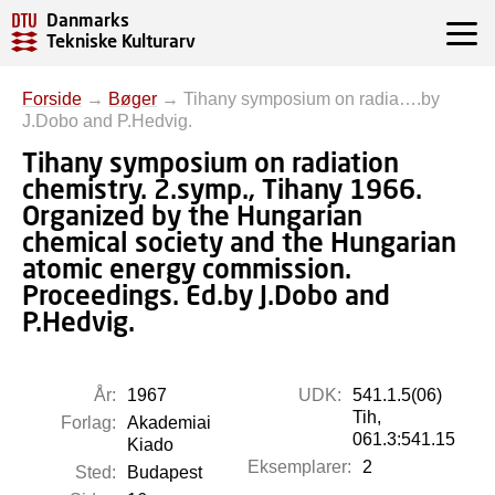
Danmarks
Tekniske Kulturarv
Forside
→
Bøger
→
Tihany symposium on radia….by
J.Dobo and P.Hedvig.
Tihany symposium on radiation
chemistry. 2.symp., Tihany 1966.
Organized by the Hungarian
chemical society and the Hungarian
atomic energy commission.
Proceedings. Ed.by J.Dobo and
P.Hedvig.
År:
1967
UDK:
541.1.5(06)
Tih,
Forlag:
Akademiai
061.3:541.15
Kiado
Eksemplarer:
2
Sted:
Budapest