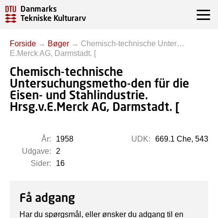
Danmarks
Tekniske Kulturarv
Forside
→
Bøger
→
Chemisch-technische Unter…
E.Merck AG, Darmstadt. [
Chemisch-technische
Untersuchungsmetho-den für die
Eisen- und Stahlindustrie.
Hrsg.v.E.Merck AG, Darmstadt. [
År:
1958
UDK:
669.1 Che, 543
Udgave:
2
Sider:
16
Få adgang
Har du spørgsmål, eller ønsker du adgang til en