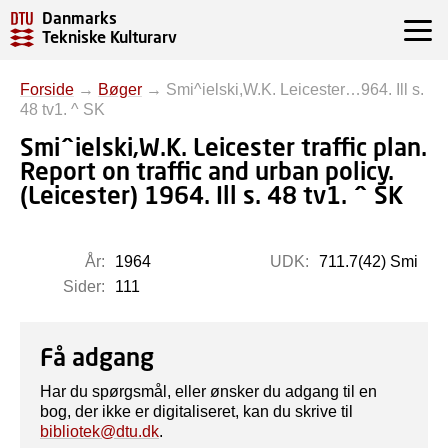
Danmarks
Tekniske Kulturarv
Forside
→
Bøger
→
Smi^ielski,W.K. Leicester…964. Ill s.
48 tv1. ^ SK
Smi^ielski,W.K. Leicester traffic plan.
Report on traffic and urban policy.
(Leicester) 1964. Ill s. 48 tv1. ^ SK
År:
1964
UDK:
711.7(42) Smi
Sider:
111
Få adgang
Har du spørgsmål, eller ønsker du adgang til en
bog, der ikke er digitaliseret, kan du skrive til
bibliotek@dtu.dk
.