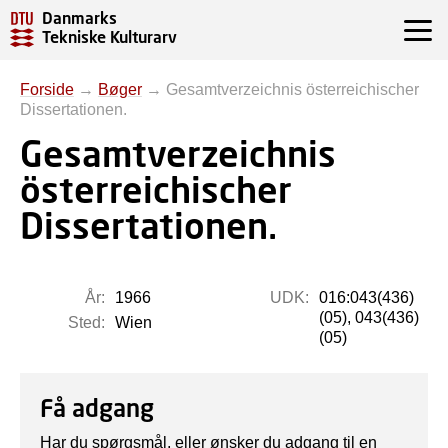
Danmarks
Tekniske Kulturarv
Forside
→
Bøger
→
Gesamtverzeichnis österreichischer
Dissertationen.
Gesamtverzeichnis
österreichischer
Dissertationen.
År:
1966
UDK:
016:043(436)
(05), 043(436)
Sted:
Wien
(05)
Få adgang
Har du spørgsmål, eller ønsker du adgang til en