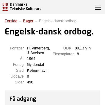
Danmarks
Tekniske Kulturarv
Forside
→
Bøger
→
Engelsk-dansk ordbog.
Engelsk-dansk ordbog.
Forfatter:
H. Vinterberg,
UDK:
801.3 Vin
J. Axelsen
Eksemplarer:
8
År:
1964
Forlag:
Gyldendal
Sted:
Køben-havn
Udgave:
8
Sider:
496
Få adgang