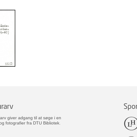
rarv
Spo
v giver adgang til at søge i en
og fotografier fra DTU Bibliotek.