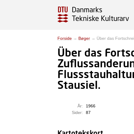
Danmarks
Tekniske Kulturarv
Forside
→
Bøger
→
Über das Fortschrei
Über das Forts
Zuflussanderun
Flussstauhaltu
Stausiel.
År:
1966
Sider:
87
Kartotekskort