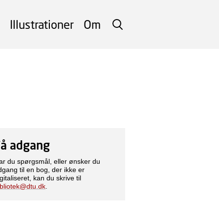
Illustrationer
Om
SØG
Få adgang
ar du spørgsmål, eller ønsker du
dgang til en bog, der ikke er
gitaliseret, kan du skrive til
ibliotek@dtu.dk
.