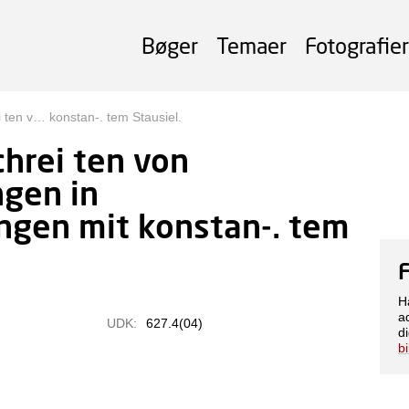
Bøger
Temaer
Fotografier
 ten v… konstan-. tem Stausiel.
chrei ten von
gen in
ngen mit konstan-. tem
H
a
UDK:
627.4(04)
di
b